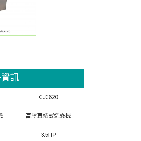
格資訊
CJ3620
機
高壓直結式造霧機
3.5HP