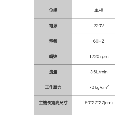
單相
位相
220V
電源
60HZ
電頻
1720 rpm
轉速
3.6L/
min
流量
2
70
工作壓力
kg/cm
50*27*27(cm)
主機長寬高尺寸