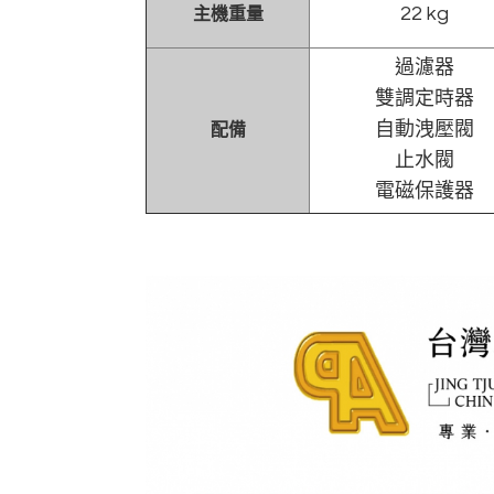
22 kg
主機重量
過濾器
雙調定時器
自動洩壓閥
配備
止水閥
電磁保護器