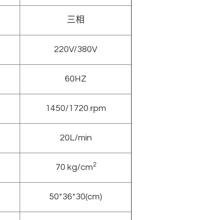
三相
220V/380V
60HZ
1450/1720 rpm
20L/min
2
70 kg/cm
50*36*30(cm)