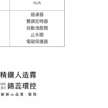
N/A
過濾器
雙調定時器
自動洩壓閥
止水閥
電磁保護器