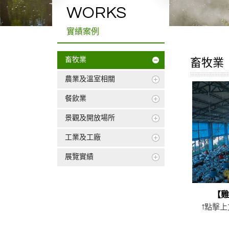
WORKS
實績案例
畜牧業
畜牧業
農業及溫室相關
餐飲業
景觀及開放場所
工業及工廠
展覽實績
【
↑點擊