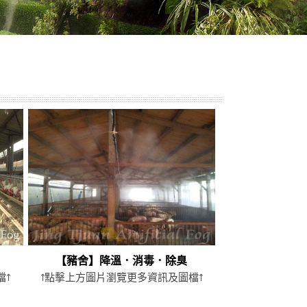
【豬舍】降溫．消毒．除臭
檔↑
↑點擊上方圖片瀏覽更多資訊及圖檔↑