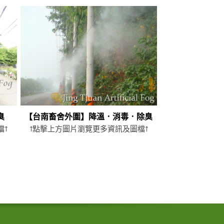
臭
【台南畜舍外圍】降溫．消毒．除臭
檔↑
↑點擊上方圖片瀏覽更多資訊及圖檔↑