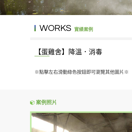
WORKS
實績案例
【蛋雞舍】降溫．消毒
※點擊左右滑動綠色按鈕即可瀏覽其他圖片※
案例照片