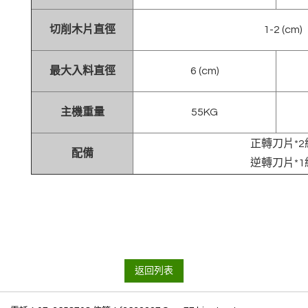
切削木片直徑
1-2 (cm)
最大入料直徑
6 (cm)
主機重量
55KG
正轉刀片*2
配備
逆轉刀片*1
返回列表