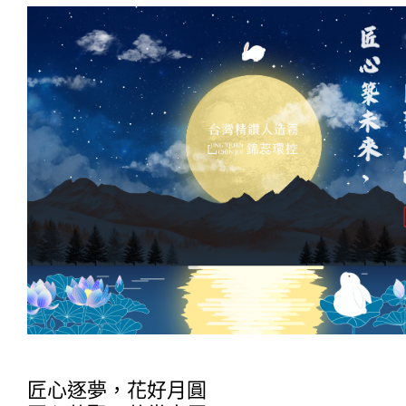
匠心逐夢，花好月圓