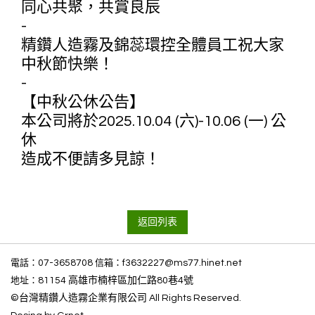
同心共聚，共賞良辰
-
精鑽人造霧及錦蕊環控全體員工祝大家
中秋節快樂！
-
【中秋公休公告】
本公司將於2025.10.04 (六)-10.06 (一) 公
休
造成不便請多見諒！
返回列表
電話：
07-3658708
信箱：
f3632227@ms77.hinet.net
地址：
81154 高雄市楠梓區加仁路80巷4號
©台灣精鑽人造霧企業有限公司 All Rights Reserved.