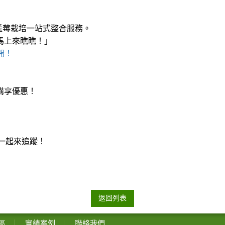
藍莓栽培一站式整合服務。
馬上來瞧瞧！」
開！
購享優惠！
點一起來追蹤！
返回列表
區
實績案例
聯絡我們