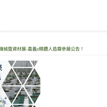
業機械暨資材展-嘉義x精鑽人造霧參展公告！