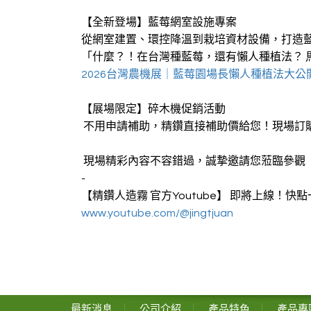
【全新登場】藍莓網室設施專案
從網室建置、環控降溫到栽培資材設備，打造
「什麼？！在台灣種藍莓，還有懶人種植法？ 
2026台灣農機展｜藍莓園場長懶人種植法大公
【展場限定】碎木機促銷活動
不用申請補助，精鑽直接補助價給您！現場訂
現場精彩內容不容錯過，誠摯邀請您蒞臨參觀
-
【精鑽人造霧 官方Youtube】 即將上線！快
www.youtube.com/@jingtjuan
最新消息
公司介紹
產品特色
產品專