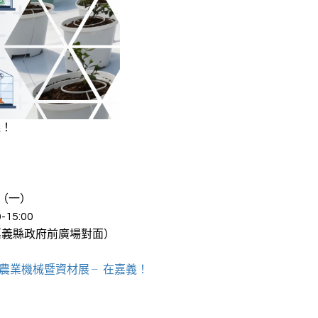
義！
日（一）
-15:00
嘉義縣政府前廣場對面）
際農業機械暨資材展 ╴在嘉義！