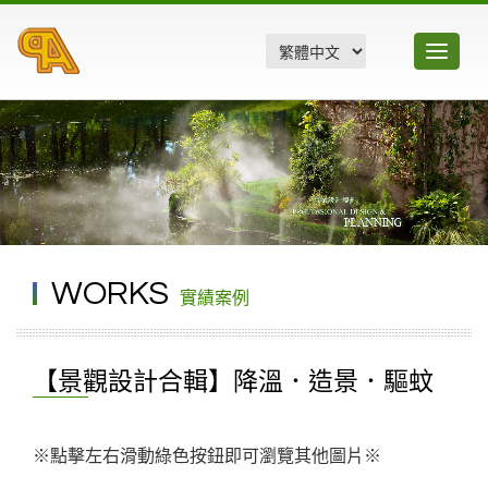
Toggle
navigatio
WORKS
實績案例
【景觀設計合輯】降溫．造景．驅蚊
※點擊左右滑動綠色按鈕即可瀏覽其他圖片※