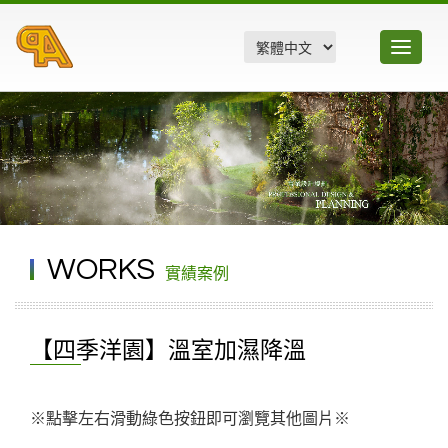
Toggle
navigatio
WORKS
實績案例
【四季洋園】溫室加濕降溫
※點擊左右滑動綠色按鈕即可瀏覽其他圖片※