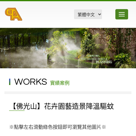
Toggle
navigatio
WORKS
實績案例
【佛光山】花卉園藝造景降溫驅蚊
※點擊左右滑動綠色按鈕即可瀏覽其他圖片※