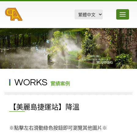
Toggle
navigatio
WORKS
實績案例
【美麗島捷運站】降溫
※點擊左右滑動綠色按鈕即可瀏覽其他圖片※