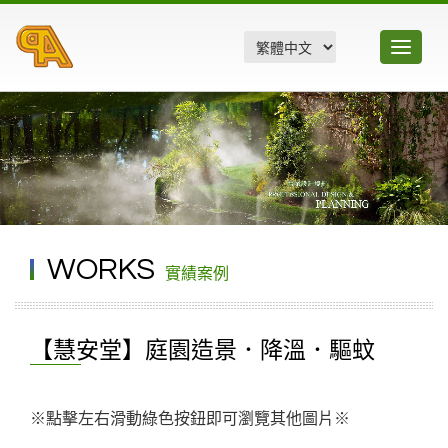
Toggle
navigatio
WORKS
實績案例
【慧安堂】庭園造景．降溫．驅蚊
※點擊左右滑動綠色按鈕即可瀏覽其他圖片※