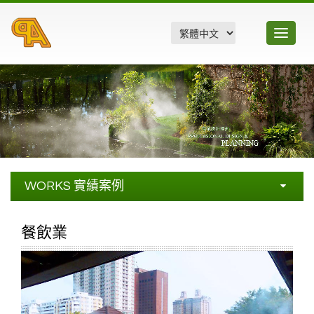
Toggle
navigatio
WORKS
實績案例
畜牧業
餐飲業
農業及溫室相關
餐飲業
景觀及開放場所