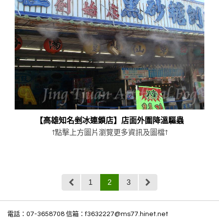
【高雄知名剉冰連鎖店】店面外圍降溫驅蟲
↑點擊上方圖片瀏覽更多資訊及圖檔↑
1
2
3
電話：
07-3658708
信箱：
f3632227@ms77.hinet.net