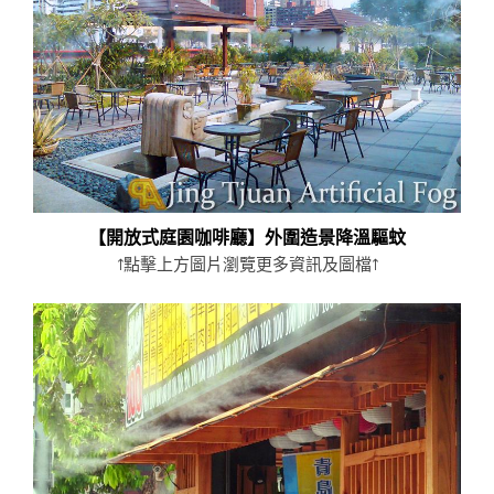
工業及工廠
展覽實績
【開放式庭園咖啡廳】外圍造景降溫驅蚊
↑點擊上方圖片瀏覽更多資訊及圖檔↑