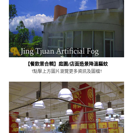
工業及工廠
展覽實績
【餐飲業合輯】庭園/店面造景降溫驅蚊
↑點擊上方圖片瀏覽更多資訊及圖檔↑