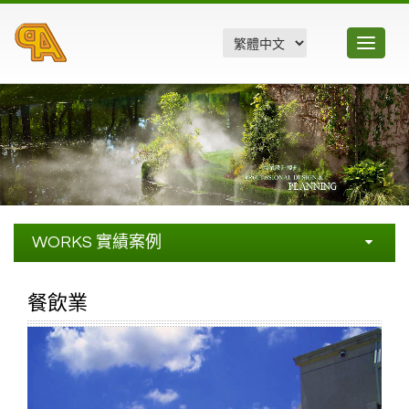
Toggle
navigatio
WORKS
實績案例
畜牧業
餐飲業
農業及溫室相關
餐飲業
景觀及開放場所